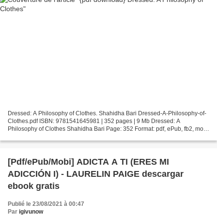
Dressed: A Philosophy of Clothes. Shahidha Bari Dressed-A-Philosophy-of-
Clothes.pdf ISBN: 9781541645981 | 352 pages | 9 Mb Dressed: A
Philosophy of Clothes Shahidha Bari Page: 352 Format: pdf, ePub, fb2, mobi
ISBN: 9781541645981 Publisher: Basic Books...
[Pdf/ePub/Mobi] ADICTA A TI (ERES MI
ADICCIÓN I) - LAURELIN PAIGE descargar
ebook gratis
Publié le 23/08/2021 à 00:47
Par
igivunow