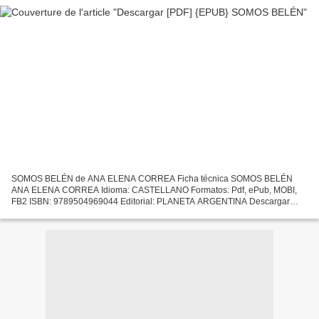
SOMOS BELÉN de ANA ELENA CORREA Ficha técnica SOMOS BELÉN
ANA ELENA CORREA Idioma: CASTELLANO Formatos: Pdf, ePub, MOBI,
FB2 ISBN: 9789504969044 Editorial: PLANETA ARGENTINA Descargar
eBook gratis Descargas gratuitas para libros SOMOS BELÉN (Spanish
Edition)...