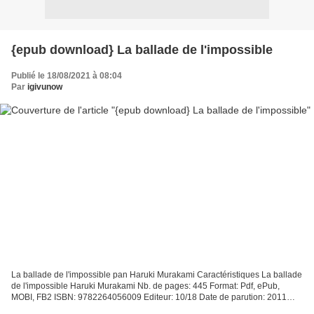
{epub download} La ballade de l'impossible
Publié le 18/08/2021 à 08:04
Par
igivunow
La ballade de l'impossible pan Haruki Murakami Caractéristiques La ballade
de l'impossible Haruki Murakami Nb. de pages: 445 Format: Pdf, ePub,
MOBI, FB2 ISBN: 9782264056009 Editeur: 10/18 Date de parution: 2011
Télécharger eBook gratuit Ebooks magazines...