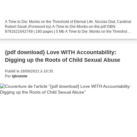
A Time to Die: Monks on the Threshold of Eternal Life. Nicolas Diat, Cardinal
Robert Sarah (Foreword by) A-Time-to-Die-Monks-on-the.pdf ISBN:
9781621642749 | 180 pages | 5 Mb A Time to Die: Monks on the Threshold
of Eternal Life Nicolas Diat, Cardinal...
{pdf download} Love WITH Accountability:
Digging up the Roots of Child Sexual Abuse
Publié le 28/08/2021 à 10:35
Par
igivunow