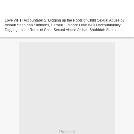
Love WITH Accountability: Digging up the Roots of Child Sexual Abuse by
Aishah Shahidah Simmons, Darnell L. Moore Love WITH Accountability:
Digging up the Roots of Child Sexual Abuse Aishah Shahidah Simmons,
Darnell L. Moore Page: 360 Format: pdf, ePub,...
Publicité