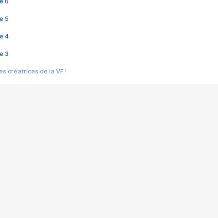
e 6
e 5
e 4
e 3
s créatrices de la VF !
e 2
e 1
e Mektoub My Love arrive enfin ! Rencontre avec Shaïn Boumedine et Sal
i : après Toni en famille
elle réalise le bouleversant Dites lui que je l'aime
ais ! Rencontre autour de Vie privée de Rebecca Zlotowski
 de Marguerite, Grave... Rencontre avec Ella Rumpf
 Les Rêveurs, un film intime sur la santé mentale